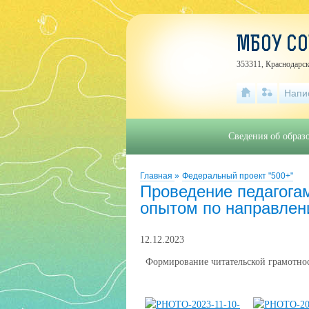
МБОУ С
353311, Краснодарск
Напи
Сведения об образ
Главная
»
Федеральный проект "500+"
Проведение педагога
опытом по направлен
12.12.2023
Формирование читательской грамотнос