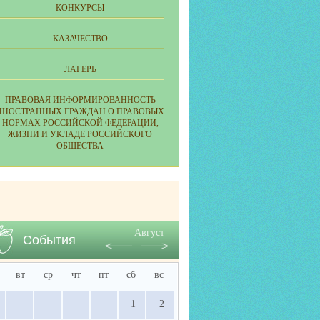
КОНКУРСЫ
КАЗАЧЕСТВО
ЛАГЕРЬ
ПРАВОВАЯ ИНФОРМИРОВАННОСТЬ
ИНОСТРАННЫХ ГРАЖДАН О ПРАВОВЫХ
НОРМАХ РОССИЙСКОЙ ФЕДЕРАЦИИ,
ЖИЗНИ И УКЛАДЕ РОССИЙСКОГО
ОБЩЕСТВА
Август
События
вт
ср
чт
пт
сб
вс
1
2