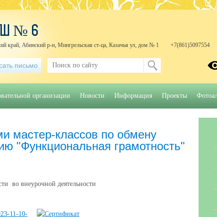
ОШ № 6
ий край, Абинский р-н, Мингрельская ст-ца, Казачья ул, дом № 1
+7(861)5097554
сать письмо
овательной организации
Новости
Информация
Проекты
Фотоа
ми мастер-классов по обмену
ию "Функциональная грамотность"
ти во внеурочной деятельности