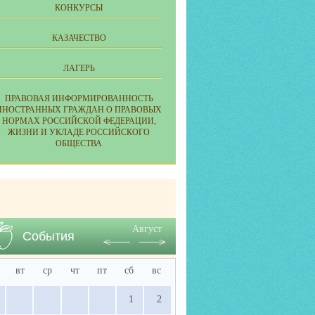
КОНКУРСЫ
КАЗАЧЕСТВО
ЛАГЕРЬ
ПРАВОВАЯ ИНФОРМИРОВАННОСТЬ
ИНОСТРАННЫХ ГРАЖДАН О ПРАВОВЫХ
НОРМАХ РОССИЙСКОЙ ФЕДЕРАЦИИ,
ЖИЗНИ И УКЛАДЕ РОССИЙСКОГО
ОБЩЕСТВА
Август
События
вт
ср
чт
пт
сб
вс
1
2