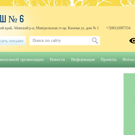
ОШ № 6
ий край, Абинский р-н, Мингрельская ст-ца, Казачья ул, дом № 1
+7(861)5097554
сать письмо
овательной организации
Новости
Информация
Проекты
Фотоа