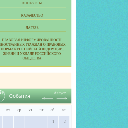
КОНКУРСЫ
КАЗАЧЕСТВО
ЛАГЕРЬ
ПРАВОВАЯ ИНФОРМИРОВАННОСТЬ
ИНОСТРАННЫХ ГРАЖДАН О ПРАВОВЫХ
НОРМАХ РОССИЙСКОЙ ФЕДЕРАЦИИ,
ЖИЗНИ И УКЛАДЕ РОССИЙСКОГО
ОБЩЕСТВА
Август
События
вт
ср
чт
пт
сб
вс
1
2