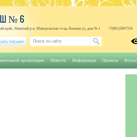
ОШ № 6
ий край, Абинский р-н, Мингрельская ст-ца, Казачья ул, дом № 1
+7(861)5097554
сать письмо
овательной организации
Новости
Информация
Проекты
Фотоа