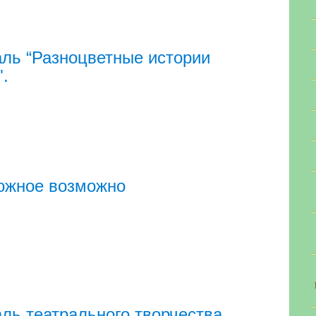
ль “Разноцветные истории
".
ожное возможно
ль театрального творчества